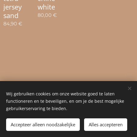
jersey
white
sand
80,00
€
84,90
€
Wij gebruiken cookies om onze website goed te laten
functioneren en te beveiligen, en om je de best mogelijke
gebruikerservaring te bieden.
© 2023 Alle rechten voorbehouden
Accepteer alleen noodzakelijke
Cookies
Alles accepteren