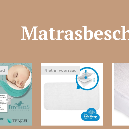
Matrasbesc
aad
Niet in voorraad