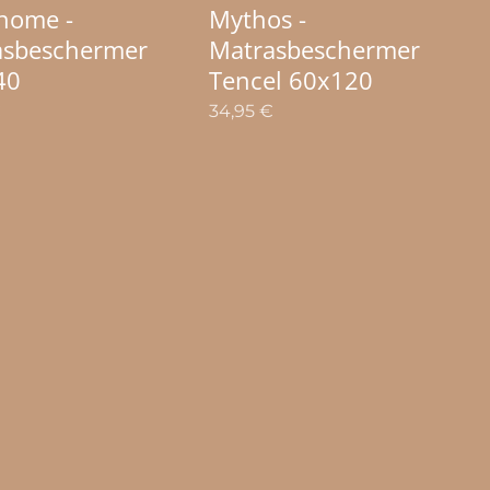
home -
Mythos -
asbeschermer
Matrasbeschermer
40
Tencel 60x120
€
34,95
€