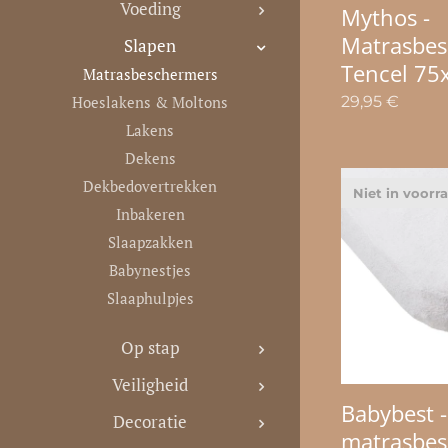
Voeding
Mythos -
Matrasbe
Slapen
Tencel 75
Matrasbeschermers
29,95
€
Hoeslakens & Moltons
Lakens
Dekens
Dekbedovertrekken
Niet in voorr
Inbakeren
Slaapzakken
Babynestjes
Slaaphulpjes
Op stap
Veiligheid
Babybest -
Decoratie
matrasbe