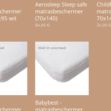
Aerosleep Sleep safe
Child
schermer
matrasbeschermer
matr
x95 wit
(70x140)
70x1
84,95
€
34,95
aad
Niet in voorraad
Babybest -
schermer
matrasbeschermer