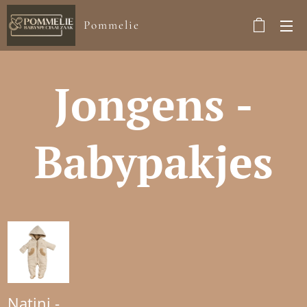
Pommelie
Jongens -
Babypakjes
Natini -