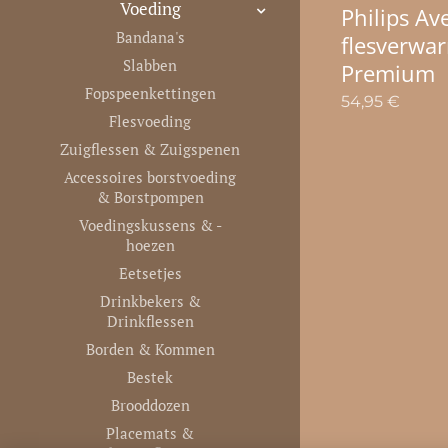
Voeding
Philips Av
Bandana's
flesverwa
Slabben
Premium
Fopspeenkettingen
54,95
€
Flesvoeding
Zuigflessen & Zuigspenen
Accessoires borstvoeding
& Borstpompen
Voedingskussens & -
hoezen
Eetsetjes
Drinkbekers &
Drinkflessen
Borden & Kommen
Bestek
Brooddozen
Placemats &