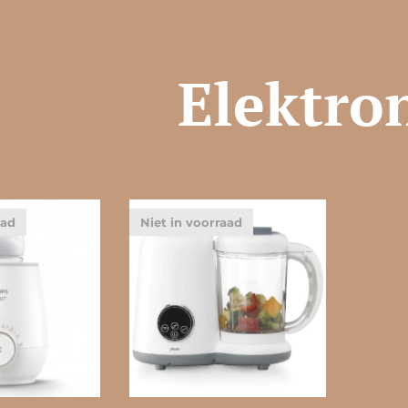
Elektro
aad
Niet in voorraad