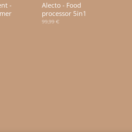
ent -
Alecto - Food
rmer
processor 5in1
99,99
€