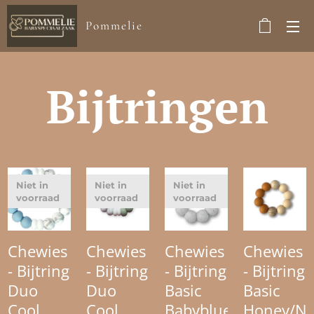
Pommelie
Bijtringen
Niet in
Niet in
Niet in
voorraad
voorraad
voorraad
Chewies
Chewies
Chewies
Chewies
- Bijtring
- Bijtring
- Bijtring
- Bijtring
Duo
Duo
Basic
Basic
Cool
Cool
Babyblue/Marble
Honey/N