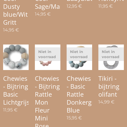
Dusty
Sage/Marble
12,95
€
11,95
€
blue/Wit
14,95
€
Gritt
14,95
€
Niet in
Niet in
Niet in
voorraad
voorraad
voorraad
Chewies
Chewies
Chewies
Tikiri -
- Bijtring
- Bijtring
- Basic
bijtring
Basic
Rattle
Rattle
olifant
Lichtgrijs/Marble
Mon
Donkergrijs/Dusty
14,99
€
Fleur
Blue
11,95
€
Mini
15,95
€
Rose