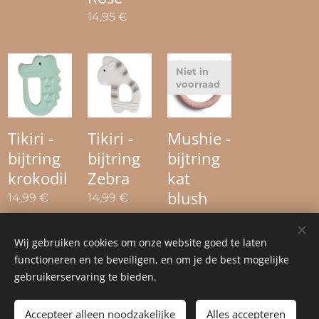
14,95
€
Niet in
voorraad
Tikiri -
Tikiri -
Mushie -
bijtring
bijtring
bijtring
krokodil
Zebra
kat
blush
14,99
€
14,99
€
9,95
€
Wij gebruiken cookies om onze website goed te laten
functioneren en te beveiligen, en om je de best mogelijke
gebruikerservaring te bieden.
© 2023 Alle rechten voorbehouden
Accepteer alleen noodzakelijke
Cookies
Alles accepteren