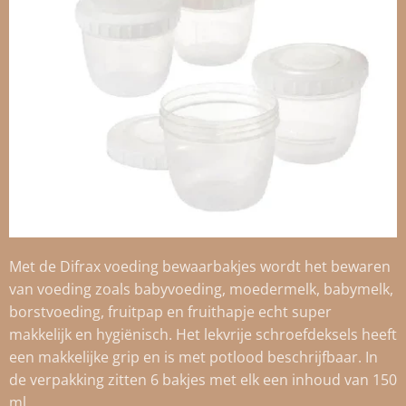
Met de Difrax voeding bewaarbakjes wordt het bewaren
van voeding zoals babyvoeding, moedermelk, babymelk,
borstvoeding, fruitpap en fruithapje echt super
makkelijk en hygiënisch. Het lekvrije schroefdeksels heeft
een makkelijke grip en is met potlood beschrijfbaar. In
de verpakking zitten 6 bakjes met elk een inhoud van 150
ml.