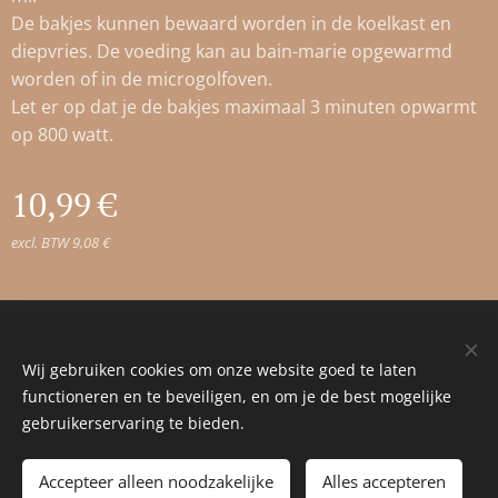
De bakjes kunnen bewaard worden in de koelkast en
diepvries. De voeding kan au bain-marie opgewarmd
worden of in de microgolfoven.
Let er op dat je de bakjes maximaal 3 minuten opwarmt
op 800 watt.
10,99
€
excl. BTW 9,08 €
© 2023 Alle rechten voorbehouden
Wij gebruiken cookies om onze website goed te laten
Cookies
functioneren en te beveiligen, en om je de best mogelijke
gebruikerservaring te bieden.
Toevoegen aan de winkelwagen
Accepteer alleen noodzakelijke
Alles accepteren