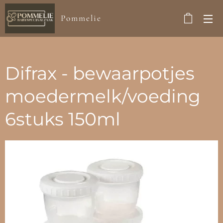
Pommelie
Difrax - bewaarpotjes
moedermelk/voeding
6stuks 150ml