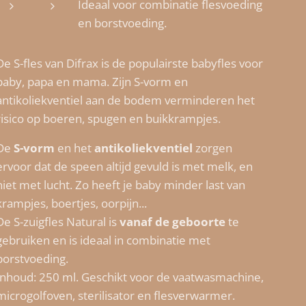
Ideaal voor combinatie flesvoeding
en borstvoeding.
De S-fles van Difrax is de populairste babyfles voor
baby, papa en mama. Zijn S-vorm en
antikoliekventiel aan de bodem verminderen het
risico op boeren, spugen en buikkrampjes.
De
S-vorm
en het
antikoliekventiel
zorgen
ervoor dat de speen altijd gevuld is met melk, en
niet met lucht. Zo heeft je baby minder last van
krampjes, boertjes, oorpijn...
De S-zuigfles Natural is
vanaf de geboorte
te
gebruiken en is ideaal in combinatie met
borstvoeding.
Inhoud: 250 ml. Geschikt voor de vaatwasmachine,
microgolfoven, sterilisator en flesverwarmer.