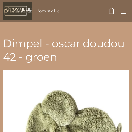
Pommelie
Dimpel - oscar doudou
42 - groen