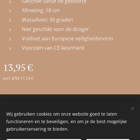
Geschikt vanaf de geboorte
Afmeting: 18 cm
Wasadvies: 30 graden
Niet geschikt voor de droger
Voldoet aan Europese veiligheidsnorm
Voorzien van CE-keurmerk
13,95
€
excl. BTW 11,53 €
© 2023 Alle rechten voorbehouden
Wij gebruiken cookies om onze website goed te laten
Cookies
functioneren en te beveiligen, en om je de best mogelijke
gebruikerservaring te bieden.