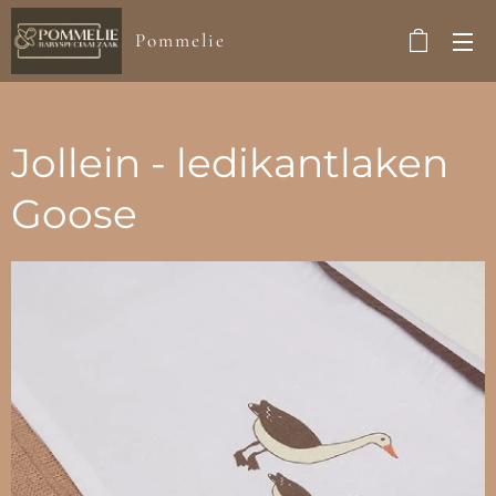
Pommelie
Jollein - ledikantlaken
Goose