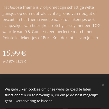
Het Goose thema is vrolijk met zijn schattige witte
gansjes op een neutrale achtergrond van nougat of
biscuit. In het thema vind je naast de lakentjes ook
slaapzakjes van heerlijke stretchy jersey met een TOG-
waarde van 0.5. Goose is een perfecte match met
Pointelle dekentjes of Pure Knit dekentjes van Jollein.
15,99
€
excl. BTW 13,21 €
© 2023 Alle rechten voorbehouden
Wij gebruiken cookies om onze website goed te laten
Cookies
functioneren en te beveiligen, en om je de best mogelijke
gebruikerservaring te bieden.