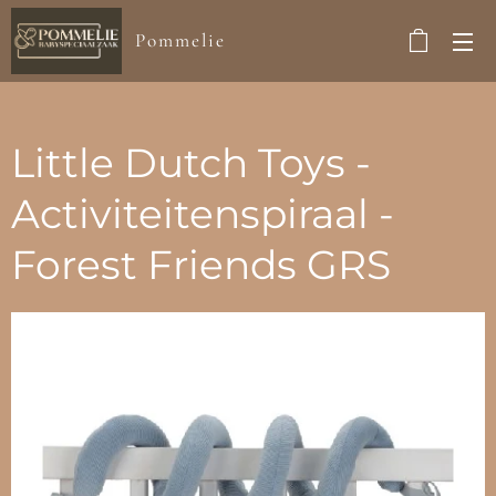
Pommelie
Little Dutch Toys -
Activiteitenspiraal -
Forest Friends GRS