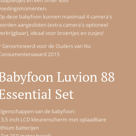
slaapliedjes en een timer voor
voedingsmomenten.
Op deze babyfoon kunnen maximaal 4 camera's
worden aangesloten (extra camera's optioneel
verkrijgbaar), ideaal voor broertjes en zusjes!
* Genomineerd voor de Ouders van Nu
Consumentenaward 2015
Babyfoon Luvion 88
Essential Set
Eigenschappen van de babyfoon:
- 3,5 inch LCD kleurenscherm met oplaadbare
lithium batterijen
- Tot 250 meter bereik