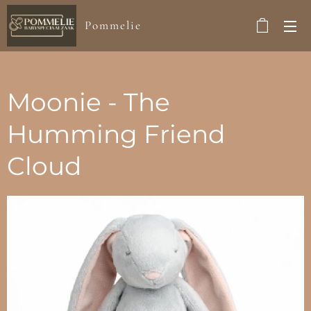
Pommelie
Moonie - The
Humming Friend
Cloud