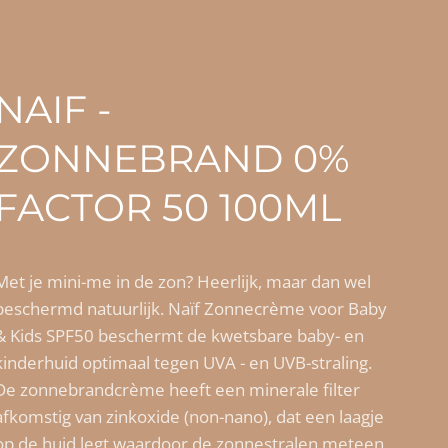
NAIF -
ZONNEBRAND 0%
FACTOR 50 100ML
Met je mini-me in de zon? Heerlijk, maar dan wel
beschermd natuurlijk. Naïf Zonnecrème voor Baby
& Kids SPF50 beschermt de kwetsbare baby- en
kinderhuid optimaal tegen UVA - en UVB-straling.
De zonnebrandcrème heeft een minerale filter
afkomstig van zinkoxide (non-nano), dat een laagje
op de huid legt waardoor de zonnestralen meteen