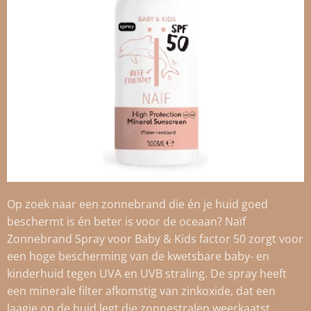
Op zoek naar een zonnebrand die én je huid goed
beschermt is én beter is voor de oceaan? Naïf
Zonnebrand Spray voor Baby & Kids factor 50 zorgt voor
een hoge bescherming van de kwetsbare baby- en
kinderhuid tegen UVA en UVB straling. De spray heeft
een minerale filter afkomstig van zinkoxide, dat een
laagje op de huid legt die zonnestralen weerkaatst.