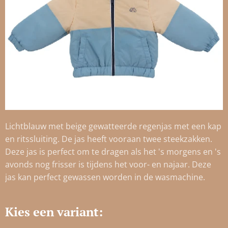
Lichtblauw met beige gewatteerde regenjas met een kap
en ritssluiting. De jas heeft vooraan twee steekzakken.
Deze jas is perfect om te dragen als het 's morgens en 's
avonds nog frisser is tijdens het voor- en najaar. Deze
jas kan perfect gewassen worden in de wasmachine.
Kies een variant: