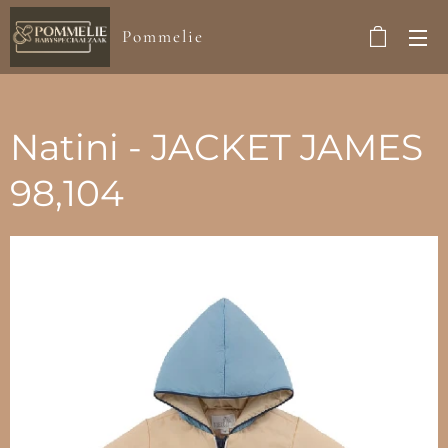
Pommelie
Natini - JACKET JAMES
98,104