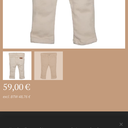
59,00
€
excl. BTW 48,76 €
© 2023 Alle rechten voorbehouden