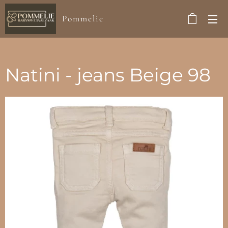
Pommelie
Natini - jeans Beige 98