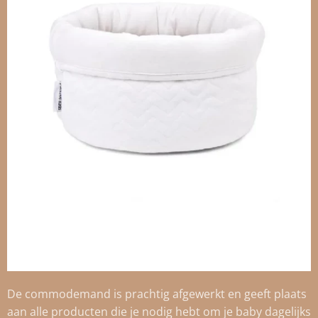
De commodemand is prachtig afgewerkt en geeft plaats
aan alle producten die je nodig hebt om je baby dagelijks