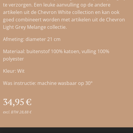
te verzorgen. Een leuke aanvulling op de andere
artikelen uit de Chevron White collection en kan ook
goed combineert worden met artikelen uit de Chevron
Light Grey Melange collectie.
Afmeting: diameter 21 cm
Materiaal: buitenstof 100% katoen, vulling 100%
polyester
Kleur: Wit
Was instructie: machine wasbaar op 30°
34,95
€
excl. BTW 28,88 €