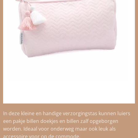
In deze kleine en handige verzorgingstas kunnen luiers
een pakje billen doekjes en billen zalf opgeborgen
worden. Ideaal voor onderweg maar ook leuk als
accessoire voor op de commode.