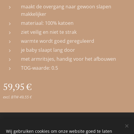
maakt de overgang naar gewoon slapen
makkelijker
materiaal: 100% katoen
ziet veilig en niet te strak
warmte wordt goed gereguleerd
je baby slaapt lang door
met armritsjes, handig voor het afbouwen
TOG-waarde: 0.5
59,95
€
excl. BTW 49,55 €
© 2023 Alle rechten voorbehouden
Wij gebruiken cookies om onze website goed te laten