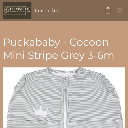
Pommelie
Puckababy - Cocoon
Mini Stripe Grey 3-6m