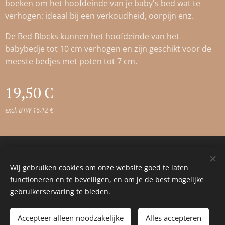
boeken om het hoofdeinde van je baby's bed wat te
verhogen: ideaal bij een verkoudheid, oorpijn enz.
De Bed Blocks kunnen het hoofdeinde van het
babybedje tot 10 cm verhogen en zijn geschikt voor de
meeste bedjes met poten tot 7 cm.
19,50
€
excl. BTW 16,12 €
© 2023 Alle rechten voorbehouden
Wij gebruiken cookies om onze website goed te laten
Cookies
functioneren en te beveiligen, en om je de best mogelijke
gebruikerservaring te bieden.
Toevoegen aan de winkelwagen
Accepteer alleen noodzakelijke
Alles accepteren